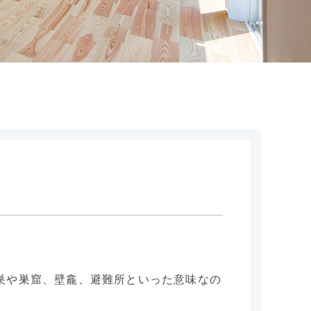
、巣や巣窟、壁龕、避難所といった意味なの