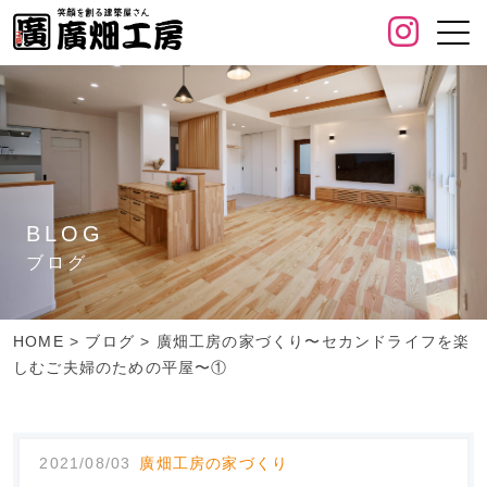
BLOG
ブログ
HOME
>
ブログ
>
廣畑工房の家づくり〜セカンドライフを楽
しむご夫婦のための平屋〜①
2021/08/03
廣畑工房の家づくり