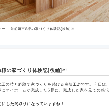
ー！ 御前崎市S様の家づくり体験記[後編]￼
S様の家づくり体験記[後編]￼
大工の技と経験で家づくりを続ける廣畑工房です。今日は
事にマイホームが完成したS様に、完成した家を見ての感
切にした間取りになっていますね！