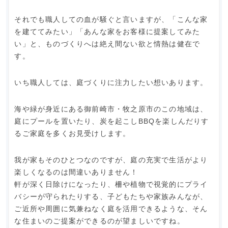
それでも職人しての血が騒ぐと言いますが、「こんな家
を建ててみたい」「あんな家をお客様に提案してみた
い」と、ものづくりへは絶え間ない欲と情熱は健在で
す。
いち職人しては、庭づくりに注力したい想いあります。
海や緑が身近にある御前崎市・牧之原市のこの地域は、
庭にプールを置いたり、炭を起こしBBQを楽しんだりす
るご家庭を多くお見受けします。
我が家もそのひとつなのですが、庭の充実で生活がより
楽しくなるのは間違いありません！
軒が深く日除けになったり、柵や植物で視覚的にプライ
バシーが守られたりする、子どもたちや家族みんなが、
ご近所や周囲に気兼ねなく庭を活用できるような、そん
な住まいのご提案ができるのが望ましいですね。