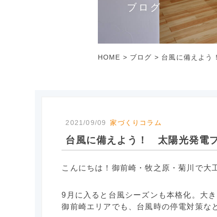
ブログ
HOME
>
ブログ
>
台風に備えよう
2021/09/09
家づくりコラム
台風に備えよう！ 太陽光発電プ
こんにちは！御前崎・牧之原・菊川で大
9月に入ると台風シーズンも本格化。大
御前崎エリアでも、台風時の停電対策な