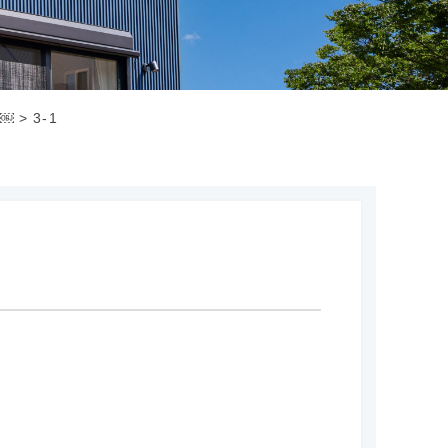
￼
>
3-1