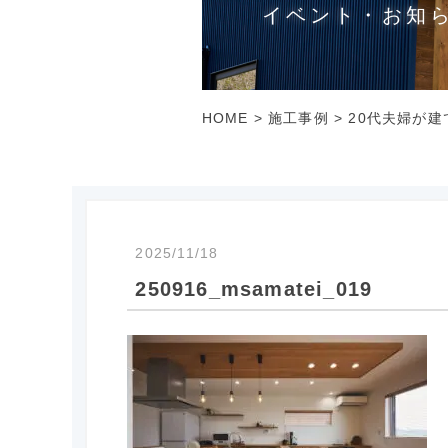
イベント・お知
HOME
>
施工事例
>
20代夫婦が建
2025/11/18
250916_msamatei_019