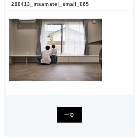
260413_msamatei_small_065
一覧