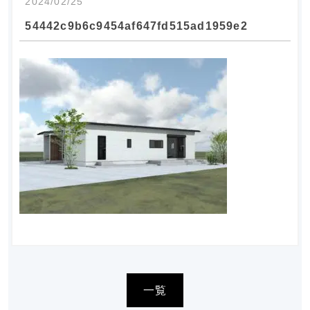
2024/02/25
54442c9b6c9454af647fd515ad1959e2
一覧