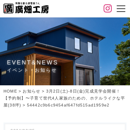
EVENT&NEWS
イベント・お知らせ
HOME
>
お知らせ
>
3月2日(土)-8日(金)完成見学会開催！
【予約制】〜子育て世代4人家族のための、ホテルライクな平
屋(38坪)
>
54442c9b6c9454af647fd515ad1959e2